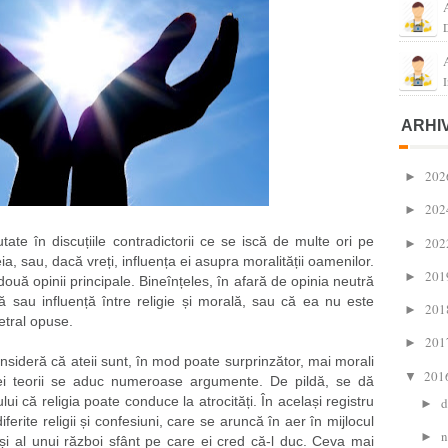
I
ARHI
202
►
202
►
ate în discuțiile contradictorii ce se iscă de multe ori pe
202
►
a, sau, dacă vreți, influența ei asupra moralității oamenilor.
201
►
 două opinii principale. Bineînțeles, în afară de opinia neutră
ă sau influență între religie și morală, sau că ea nu este
201
►
metral opuse.
201
►
sideră că ateii sunt, în mod poate surprinzător, mai morali
201
▼
estei teorii se aduc numeroase argumente. De pildă, se dă
ui că religia poate conduce la atrocități. În același registru
d
►
iferite religii și confesiuni, care se aruncă în aer în mijlocul
n
►
i al unui război sfânt pe care ei cred că-l duc. Ceva mai