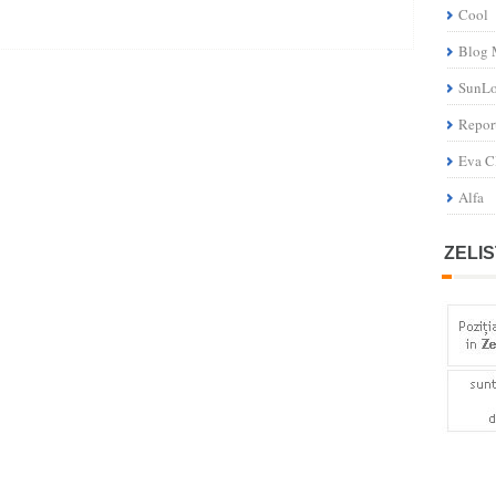
Cool
Blog 
SunL
Repor
Eva C
Alfa
ZELIS