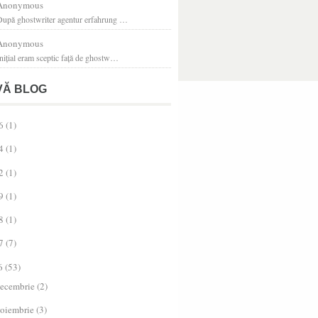
Anonymous
După ghostwriter agentur erfahrung …
Anonymous
nițial eram sceptic față de ghostw…
VĂ BLOG
6
(1)
4
(1)
2
(1)
9
(1)
8
(1)
7
(7)
6
(53)
ecembrie
(2)
oiembrie
(3)