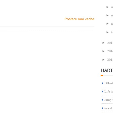
i
►
m
►
Postare mai veche
a
►
i
►
201
►
201
►
201
►
HART
DHost
Life i
Simpl
Sexul