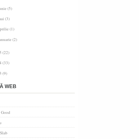
unie
(5)
ai
(3)
prilie
(1)
anuarie
(2)
5
(22)
4
(33)
3
(9)
Ă WEB
s Good
u
 Slab