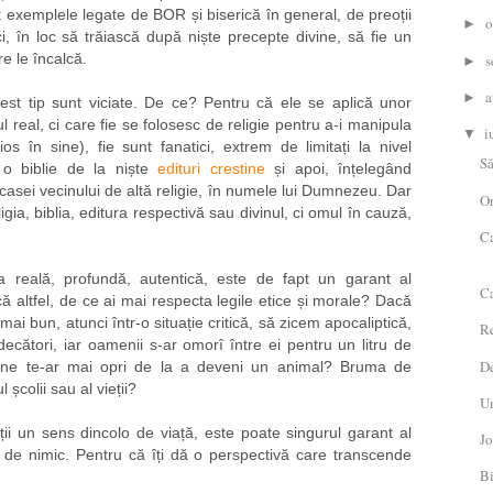
t exemplele legate de BOR și biserică în general, de preoții
o
►
i, în loc să trăiască după niște precepte divine, să fie un
re le încalcă.
s
►
a
►
st tip sunt viciate. De ce? Pentru că ele se aplică unor
 real, ci care fie se folosesc de religie pentru a-i manipula
i
▼
ios în sine), fie sunt fanatici, extrem de limitați la nivel
Să
 o biblie de la niște
edituri crestine
și apoi, înțelegând
casei vecinului de altă religie, în numele lui Dumnezeu. Dar
Or
ia, biblia, editura respectivă sau divinul, ci omul în cauză,
Ca
a reală, profundă, autentică, este de fapt un garant al
Ca
că altfel, de ce ai mai respecta legile etice și morale? Dacă
 mai bun, atunci într-o situație critică, să zicem apocaliptică,
Re
udecători, iar oamenii s-ar omorî între ei pentru un litru de
De
ine te-ar mai opri de la a deveni un animal? Bruma de
 școlii sau al vieții?
Un
ii un sens dincolo de viață, este poate singurul garant al
Jo
tă de nimic. Pentru că îți dă o perspectivă care transcende
Bi