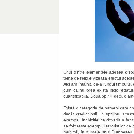
Unul dintre elementele adesea disput
teme de religie vizează efectul acestei
Aici am întâlnit, de-a lungul timpului,
cum că nu prea există nicio legătur
cuantificabilă. Două opinii, deci, dia
Există o categorie de oameni care con
decât credincioșii. În sprijinul ac
exemplul Inchiziției ca dovadă a faptul
se folosește exemplul teroriștilor de d
mulțimii, în numele unui Dumnezeu ș