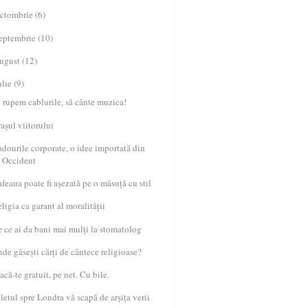
ctombrie
(6)
eptembrie
(10)
ugust
(12)
ulie
(9)
 rupem cablurile, să cânte muzica!
așul viitorului
dourile corporate, o idee importată din
Occident
feaua poate fi așezată pe o măsuță cu stil
ligia ca garant al moralității
 ce ai da bani mai mulți la stomatolog
de găsești cărți de cântece religioase?
acă-te gratuit, pe net. Cu bile.
letul spre Londra vă scapă de arșița verii