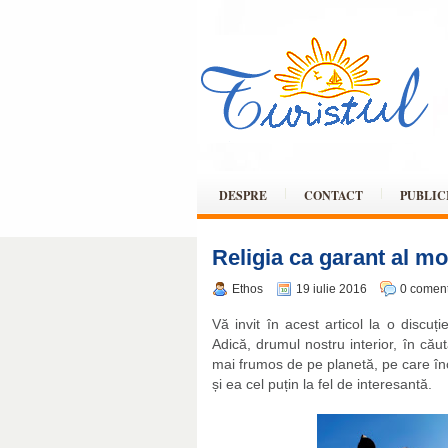
DESPRE
CONTACT
PUBLIC
Religia ca garant al mor
Ethos
19 iulie 2016
0 coment
Vă invit în acest articol la o discuț
Adică, drumul nostru interior, în căut
mai frumos de pe planetă, pe care încă
și ea cel puțin la fel de interesantă.