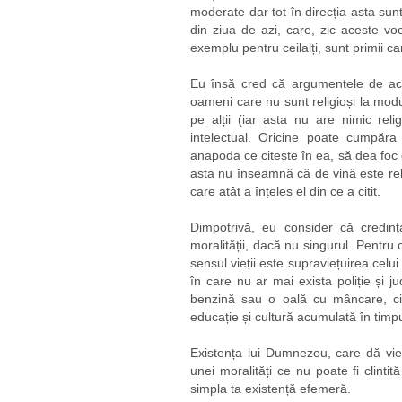
moderate dar tot în direcția asta sun
din ziua de azi, care, zic aceste voc
exemplu pentru ceilalți, sunt primii ca
Eu însă cred că argumentele de ace
oameni care nu sunt religioși la modul
pe alții (iar asta nu are nimic relig
intelectual. Oricine poate cumpăra
anapoda ce citește în ea, să dea foc 
asta nu înseamnă că de vină este relig
care atât a înțeles el din ce a citit.
Dimpotrivă, eu consider că credinț
moralității, dacă nu singurul. Pentru 
sensul vieții este supraviețuirea celui
în care nu ar mai exista poliție și j
benzină sau o oală cu mâncare, c
educație și cultură acumulată în timpul
Existența lui Dumnezeu, care dă vieț
unei moralități ce nu poate fi clinti
simpla ta existență efemeră.