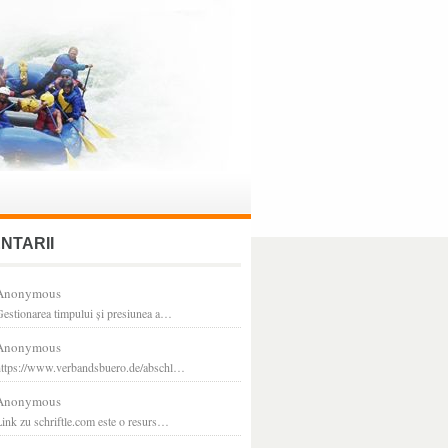
NTARII
Anonymous
estionarea timpului și presiunea a…
Anonymous
https://www.verbandsbuero.de/abschl…
Anonymous
ink zu schriftle.com este o resurs…