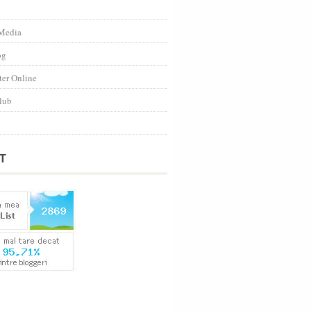
Media
og
ter Online
lub
T