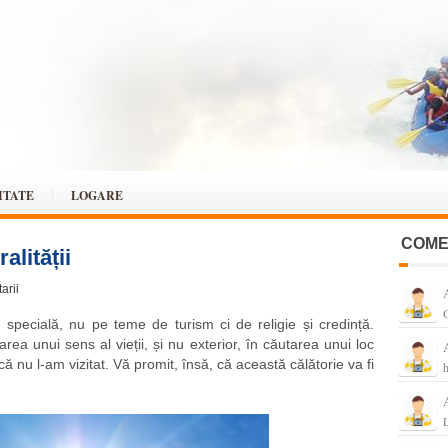
ITATE
LOGARE
COME
alității
arii
G
ie specială, nu pe teme de turism ci de religie și credință.
area unui sens al vieții, și nu exterior, în căutarea unui loc
 nu l-am vizitat. Vă promit, însă, că această călătorie va fi
L