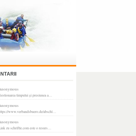
NTARII
Anonymous
estionarea timpului și presiunea a…
Anonymous
https://www.verbandsbuero.de/abschl…
Anonymous
ink zu schriftle.com este o resurs…