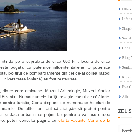
DHost
Life i
Simpl
Sexul
Cool
Blog 
întinde pe o suprafață de circa 600 km, locuită de circa
SunL
este bogată, cu puternice influențe italiene. O puternică
nstituit-o tirul de bombardamente din cel de-al doilea război
Repor
ă Universitatea Ioniană) au fost restaurate.
Eva C
 dintre care amintesc: Muzeul Arheologic, Muzeul Artelor
Alfa
Bizantin. Numai numele lor îți trezește cheful de călătorie.
n centru turistic, Corfu dispune de numeroase hoteluri de
unarele. De altfel, am citit că aici găsești prețuri pentru
ZELIS
jur și dacă ai bani mai puțini. Iar pentru a vă face o idee
olo, puteți consulta pagina cu
oferte vacante Corfu de la