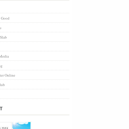
s Good
u
 Slab
Media
og
ter Online
lub
T