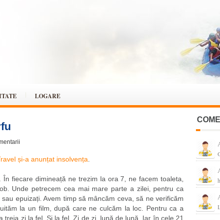
ITATE
LOGARE
COME
rfu
mentarii
G
ravel și-a anunțat insolvența
.
. În fiecare dimineață ne trezim la ora 7, ne facem toaleta,
b. Unde petrecem cea mai mare parte a zilei, pentru ca
i sau epuizați. Avem timp să mâncăm ceva, să ne verificăm
L
e uităm la un film, după care ne culcăm la loc. Pentru ca a
eia zi la fel. Și la fel. Zi de zi, lună de lună. Iar în cele 21