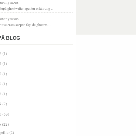
Anonymous
După ghostwriter agentur erfahrung …
Anonymous
nițial eram sceptic față de ghostw…
VĂ BLOG
6
(1)
4
(1)
2
(1)
9
(1)
8
(1)
7
(7)
6
(53)
5
(22)
prilie
(2)