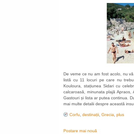
De veme ce nu am fost acolo, nu vă 
listă cu 11 locuri pe care nu trebu
Kouloura, stațiunea Sidari cu celeb
calcaroasă, minunata plajă Apraos, Ach
Gastouri și lista ar putea continua. Da
mai multe detalii despre această insul
Corfu
,
destinații
,
Grecia
,
plus
Postare mai nouă