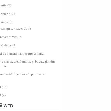
artie
(7)
ebruarie
(7)
anuarie
(6)
stinații turistice: Corfu
nătate și virtute
rnă de iarnă
ei de oameni mari pentru cei mici
le mai sigure, frumoase și bogate țări din
lume
nuarie 2015, undeva în provincie
4
(33)
3
(9)
Ă WEB