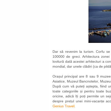
Dar să revenim la turism. Corfu se 
100000 de greci. Arhitectura zonei 
lovitură dată acestei arhitecturi a co
mondial, dar unele clădiri (ca de pild
Orașul principal are 8 sau 9 muzee,
Asiatice, Muzeul Bancnotelor, Muzeul 
După cum vă puteți aștepta, fiind u
toate categoriile și pentru toate buz
oricine, adică îți poți permite un se
despre prețul unei mini-vacanțe ac
Genius Travel
.