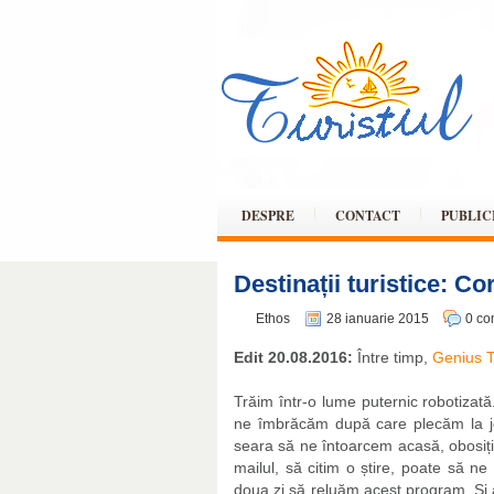
DESPRE
CONTACT
PUBLIC
Destinații turistice: Co
Ethos
28 ianuarie 2015
0 co
Edit 20.08.2016:
Între timp,
Genius T
Trăim într-o lume puternic robotizată
ne îmbrăcăm după care plecăm la jo
seara să ne întoarcem acasă, obosiț
mailul, să citim o știre, poate să n
doua zi să reluăm acest program. Și a tr