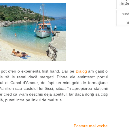
pot oferi o experiență first hand. Dar pe
Bialog
am găsit o
ie să le ratați dacă mergeți. Dintre ele amintesc: portul
rul ei Canal d'Amour, de fapt un mini-gold de formațiune
illion sau castelul lui Sissi, situat în apropierea stațiunii
r cred că v-am deschis deja apetitul. Iar dacă doriți să citiți
ă, puteți intra pe linkul de mai sus.
Postare mai veche