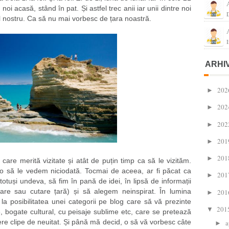
oi acasă, stând în pat. Și astfel trec anii iar unii dintre noi
l nostru. Ca să nu mai vorbesc de țara noastră.
I
ARHI
202
►
202
►
202
►
201
►
201
►
are merită vizitate și atât de puțin timp ca să le vizităm.
n-o să le vedem niciodată. Tocmai de aceea, ar fi păcat ca
201
►
uși undeva, să fim în pană de idei, în lipsă de informații
re sau cutare țară) și să alegem neinspirat. În lumina
201
►
a posibilitatea unei categorii pe blog care să vă prezinte
201
▼
ite, bogate cultural, cu peisaje sublime etc, care se pretează
fere clipe de neuitat. Și până mă decid, o să vă vorbesc câte
a
►