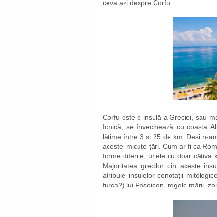
ceva azi despre Corfu.
Corfu este o insulă a Greciei, sau ma
Ionică, se învecinează cu coasta Al
lățime între 3 și 25 de km. Deși n-am
acestei micuțe țări. Cum ar fi ca Rom
forme diferite, unele cu doar câțiva 
Majoritatea grecilor din aceste insu
atribuie insulelor conotații mitologi
furca?) lui Poseidon, regele mării, ze