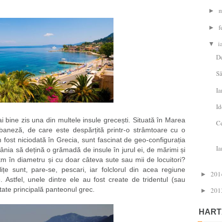
m
►
f
►
i
▼
De
Să
Ia
Id
i bine zis una din multele insule grecești. Situată în Marea
Ce
baneză, de care este despărțită printr-o strâmtoare cu o
 fost niciodată în Grecia, sunt fascinat de geo-configurația
Ia
ânia să dețină o grămadă de insule în jurul ei, de mărimi și
km în diametru și cu doar câteva sute sau mii de locuitori?
lițe sunt, pare-se, pescari, iar folclorul din acea regiune
201
►
ce. Astfel, unele dintre ele au fost create de tridentul (sau
itate principală panteonul grec.
201
►
HART