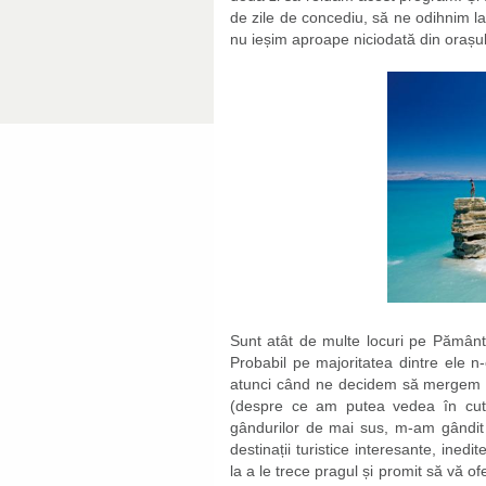
de zile de concediu, să ne odihnim la n
nu ieșim aproape niciodată din orașu
Sunt atât de multe locuri pe Pământ c
Probabil pe majoritatea dintre ele 
atunci când ne decidem să mergem tot
(despre ce am putea vedea în cuta
gândurilor de mai sus, m-am gândit l
destinații turistice interesante, ined
la a le trece pragul și promit să vă o