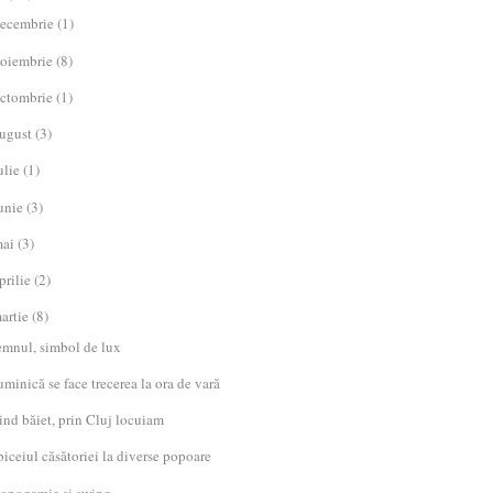
ecembrie
(1)
oiembrie
(8)
ctombrie
(1)
ugust
(3)
ulie
(1)
unie
(3)
ai
(3)
prilie
(2)
artie
(8)
emnul, simbol de lux
minică se face trecerea la ora de vară
ind băiet, prin Cluj locuiam
iceiul căsătoriei la diverse popoare
onogamie și swing