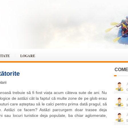
ITATE
LOGARE
COME
ătorite
tarii
G
roasă trebuie să fi fost viața acum câteva sute de ani. Nu
nologice de astăzi cât la faptul că multe zone de pe glob erau
turi care așteptau să le calci pentru prima dată pragul, să
me. Astăzi ce facem? Astăzi parcurgem doar trasee deja
i sau locuri turistice deja populate, ba chiar aglomerate,
L