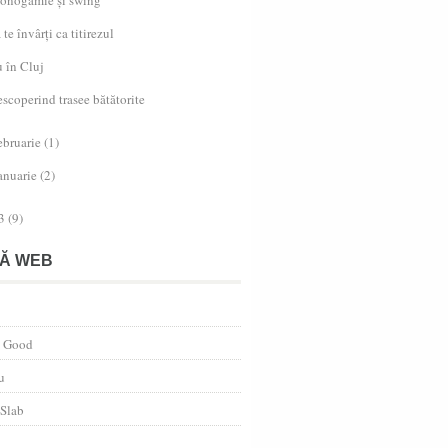
 te învârți ca titirezul
 în Cluj
scoperind trasee bătătorite
ebruarie
(1)
anuarie
(2)
3
(9)
Ă WEB
s Good
u
 Slab