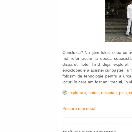
Concluzia? Nu știm folosi ceea ce av
mă refer acum la epoca ceaușistă),
dispărut, totul fiind deja explora
enciclopedie a acestei cunoașteri, un
folosim de tehnologie pentru a urc
locuri în care am fost anii trecuți, în vi
explorare
,
haine
,
obiceiuri
,
plus
,
s
Postare mai nouă