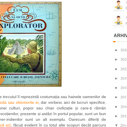
I
ARHI
202
►
202
►
202
►
201
►
201
►
te trecutul îl reprezintă costumația sau hainele oamenilor de
201
►
oda sau obiceiurile ei
, dar vorbesc aici de lucruri specifice,
201
►
unei culturi, popor sau chiar civilizație și care-ți rămân
e scoțienilor, prezente și astăzi în portul popular, sunt un bun
201
►
r-indienilor sunt un alt exemplu. Oarecum diferiți de
ză azi
, făcuți evident în cu totul alte scopuri decât parcurs
201
▼