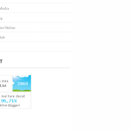
Media
og
ter Online
lub
T