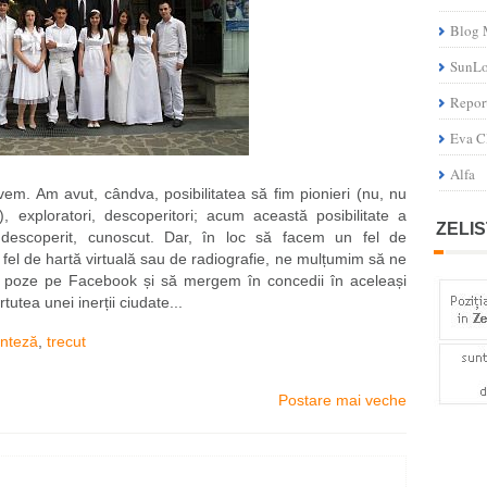
Blog 
SunL
Repor
Eva C
Alfa
em. Am avut, cândva, posibilitatea să fim pionieri (nu, nu
 exploratori, descoperitori; acum această posibilitate a
ZELIS
t, descoperit, cunoscut. Dar, în loc să facem un fel de
 fel de hartă virtuală sau de radiografie, ne mulțumim să ne
a poze pe Facebook și să mergem în concedii în aceleași
rtutea unei inerții ciudate...
inteză
,
trecut
Postare mai veche