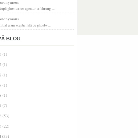
Anonymous
După ghostwriter agentur erfahrung …
Anonymous
nițial eram sceptic față de ghostw…
VĂ BLOG
6
(1)
4
(1)
2
(1)
9
(1)
8
(1)
7
(7)
6
(53)
5
(22)
4
(33)