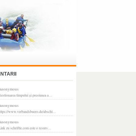
NTARII
Anonymous
estionarea timpului și presiunea a…
Anonymous
https://www.verbandsbuero.de/abschl…
Anonymous
ink zu schriftle.com este o resurs…