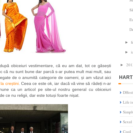
Să
Eu
De
f
►
i
►
201
►
upă obiceiuri vestimentare, că eu am dat, tot ce găsești
zic că nu sunt bune dar parcă s-ar putea mult mai mult, sau
HART
ă legate de o anumită categorie de oameni, și am văzut aici
la creștini
. Ceea ce este ok, iar dacă vă vine să râdeți n-ar
inune ca un articol pe site-ul nostru general cu obiceiuri
DHost
de ce nu religii, dar este totuși foarte nișat.
Life i
Simpl
Sexul
Cool