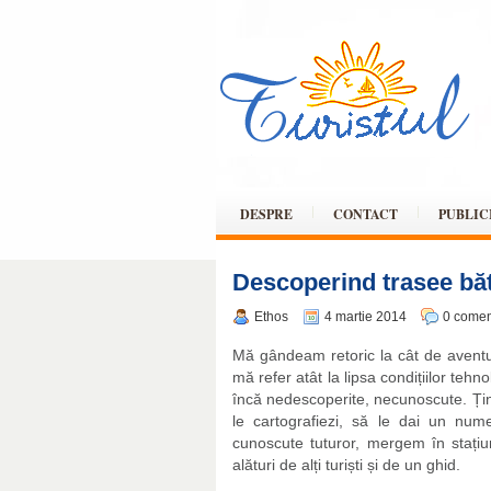
DESPRE
CONTACT
PUBLIC
Descoperind trasee băt
Ethos
4 martie 2014
0 comen
Mă gândeam retoric la cât de aventu
mă refer atât la lipsa condițiilor teh
încă nedescoperite, necunoscute. Ținu
le cartografiezi, să le dai un nu
cunoscute tuturor, mergem în stațiun
alături de alți turiști și de un ghid.