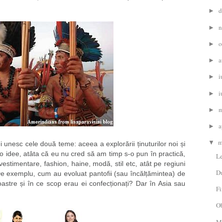
d
►
n
►
o
►
a
►
i
►
i
►
m
►
a
►
m
▼
i unesc cele două teme: aceea a explorării ținuturilor noi și
 o idee, atâta că eu nu cred să am timp s-o pun în practică,
L
vestimentare, fashion, haine, modă, stil etc, atât pe regiuni
Du
De exemplu, cum au evoluat pantofii (sau încălțămintea) de
oastre și în ce scop erau ei confecționați? Dar în Asia sau
Fi
Ob
M