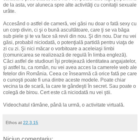
de la asta, vor aluneca spre alte activităţi cu conitaţii sexuale
urâte.
Accesând o astfel de cameră, vei găsi nu doar o fată sexy cu
un corp divin, ci şi o bună ascultătoare, care ţi se va băga
sub piele şi te va face să revii din nou. Şi din nou. Dar nu vei
găsi, probabil niciodată, o potenţială partidă pentru viaţa de
zi cu zi. Şi nici măcar o vorbitoare a aceleiaşi limbi
(comunicarea se realizează de regulă în limba engleză).
Căci astfel de studiouri îşi protejează identitatea angajatelor,
şi astfel tu, ca român, nu vei avea acces la camerele web ale
fetelor din România. Ceea ce înseamnă că orice fată pe care
o cunoşti poate fi una dintre aceste modele. Poate chiar
vecina ta de scară, la care te gândeşti în secret. Sau poate o
colegă de birou. Cert este că niciodată nu vei ştii.
Videochatul rămâne, până la urmă, o activitate virtuală.
Ethos
at
22.3.15
Niciun comentariu: