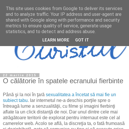
This site uses cookies from Google to deliver its services
and to analyze traffic. Your IP address and user-agent are
shared with Google along with performance and security
metrics to ensure quality of service, generate usage
statistics, and to detect and address abuse.
LEARN MORE
GOT IT
22 martie 2015
O călătorie în spatele ecranului fierbinte
Până şi la noi în ţară
sexualitatea a încetat să mai fie un
subiect tabu
. Iar internetul ne-a deschis porţile spre o
întreagă lume a senzualităţii, cu filme şi imagini fierbinţi
aflate la un click distanţă de noi. Dar unul dintre cele mai
atrăgătoare teritorii de explorat pentru internaut este cel al
camerelor web. Acolo se află, la discreţia ta, o fată frumoasă