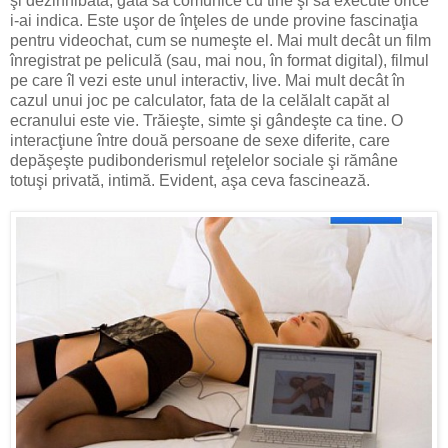
şi dezinhibată, gata să comunice cu tine şi să execute orice
i-ai indica. Este uşor de înţeles de unde provine fascinaţia
pentru videochat, cum se numeşte el. Mai mult decât un film
înregistrat pe peliculă (sau, mai nou, în format digital), filmul
pe care îl vezi este unul interactiv, live. Mai mult decât în
cazul unui joc pe calculator, fata de la celălalt capăt al
ecranului este vie. Trăieşte, simte şi gândeşte ca tine. O
interacţiune între două persoane de sexe diferite, care
depăşeşte pudibonderismul reţelelor sociale şi rămâne
totuşi privată, intimă. Evident, aşa ceva fascinează.