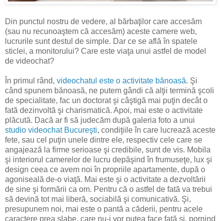
Din punctul nostru de vedere, al bărbaţilor care accesăm
(sau nu recunoaştem că accesăm) aceste camere web,
lucrurile sunt destul de simple. Dar ce se află în spatele
sticlei, a monitorului? Care este viaţa unui astfel de model
de videochat?
În primul rând,
videochatul este o activitate bănoasă
. Şi
când spunem bănoasă, ne putem gândi că alţii termină şcoli
de specialitate, fac un doctorat şi câştigă mai puţin decât o
fată dezinvoltă şi charismatică. Apoi, mai este o activitate
plăcută. Dacă ar fi să judecăm după galeria foto a unui
studio videochat Bucureşti
, condiţiile în care lucrează aceste
fete, sau cel puţin unele dintre ele, respectiv cele care se
angajează la firme serioase şi credibile, sunt de vis. Mobila
şi interiorul camerelor de lucru depăşind în frumuseţe, lux şi
design ceea ce avem noi în propriile apartamente, după o
agoniseală de-o viaţă. Mai este şi o activitate a dezvoltării
de sine şi formării ca om. Pentru că o astfel de fată va trebui
să devină tot mai liberă, sociabilă şi comunicativă. Şi,
presupunem noi, mai este o pantă a căderii, pentru acele
caractere prea slabe, care nu-i vor putea face faţă şi, pornind